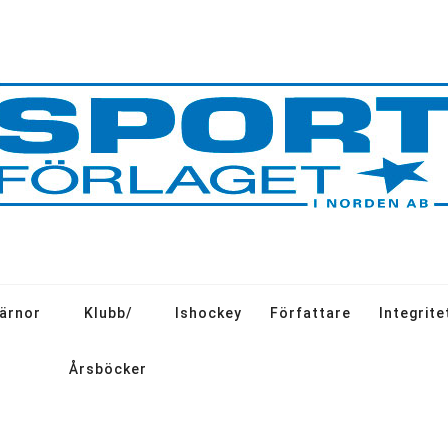
järnor
Klubb/
Ishockey
Författare
Integrite
Årsböcker