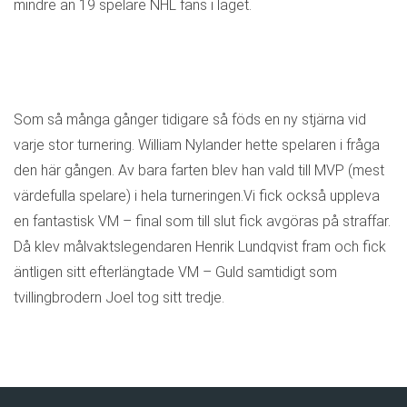
mindre än 19 spelare NHL fans i laget.
Som så många gånger tidigare så föds en ny stjärna vid
varje stor turnering. William Nylander hette spelaren i fråga
den här gången. Av bara farten blev han vald till MVP (mest
värdefulla spelare) i hela turneringen.Vi fick också uppleva
en fantastisk VM – final som till slut fick avgöras på straffar.
Då klev målvaktslegendaren Henrik Lundqvist fram och fick
äntligen sitt efterlängtade VM – Guld samtidigt som
tvillingbrodern Joel tog sitt tredje.