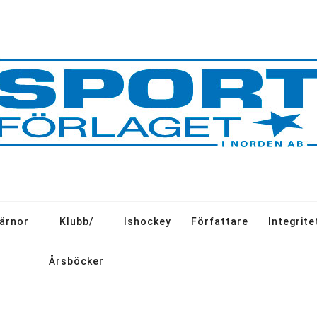
järnor
Klubb/
Ishockey
Författare
Integrite
Årsböcker