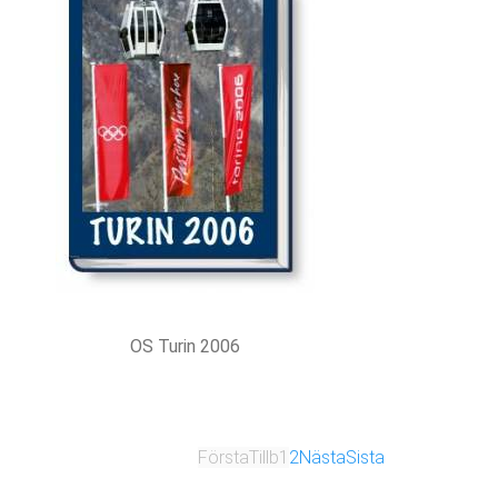
OS Turin 2006
Första
Tillb
1
2
Nästa
Sista